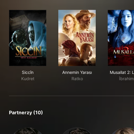
Siccîn
Annemin Yarası
Musa
Siccîn
Annemin Yarası
Musallat 2: 
Kudret
Ratko
İbrahim
Partnerzy (10)