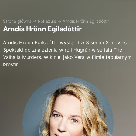
Strona główna
→
Pokazuje
→
Arndís Hrönn Egilsdóttir
Arndís Hrönn Egilsdóttir
Arndís Hrönn Egilsdóttir wystąpił w 3 seria i 3 movies.
Spektakl do znalezienia w roli Hugrún w serialu The
Valhalla Murders. W kinie, jako Vera w filmie fabularnym
Þrestir.