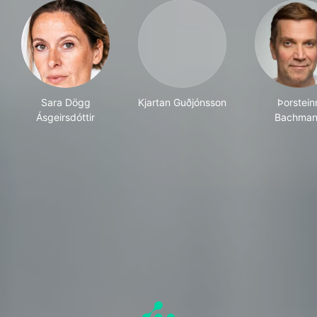
Sara Dögg
Kjartan Guðjónsson
Þorstein
Ásgeirsdóttir
Bachma