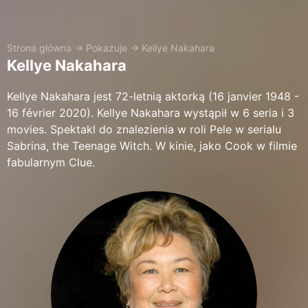
Strona główna
→
Pokazuje
→
Kellye Nakahara
Kellye Nakahara
Kellye Nakahara jest 72-letnią aktorką (16 janvier 1948 -
16 février 2020). Kellye Nakahara wystąpił w 6 seria i 3
movies. Spektakl do znalezienia w roli Pele w serialu
Sabrina, the Teenage Witch. W kinie, jako Cook w filmie
fabularnym Clue.