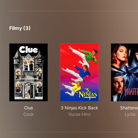
Filmy (3)
Clue
3 Ninjas Kick Back
Sha
Clue
3 Ninjas Kick Back
Shattere
Cook
Nurse Hino
Lydia