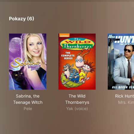
Pokazy (6)
Sabrina, the Teenage Witch
The Wild Thornberrys
Ric
Sabrina, the
The Wild
Rick Hunt
Teenage Witch
Thornberrys
Mrs. Ki
Pele
Yak (voice)