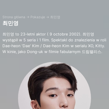
Strona główna
→
Pokazuje
→
최민영
최민영
최민영 to 23-letni aktor ( 9 octobre 2002). 최민영
wystąpił w 5 seria i 1 film. Spektakl do znalezienia w roli
Dae-heon 'Dae' Kim / Dae-heon Kim w serialu XO, Kitty.
W kinie, jako Dong-uk w filmie fabularnym 드림팰리스.