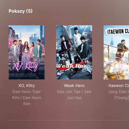
Pokazy (5)
XO, Kitty
Weak Hero
Ita
XO, Kitty
Weak Hero
Itaewon Cl
Dae-heon 'Dae'
Seo Jun Tae / Seo
Jang Dae 
Kim / Dae-heon
Jun-tae
[Young]
Kim