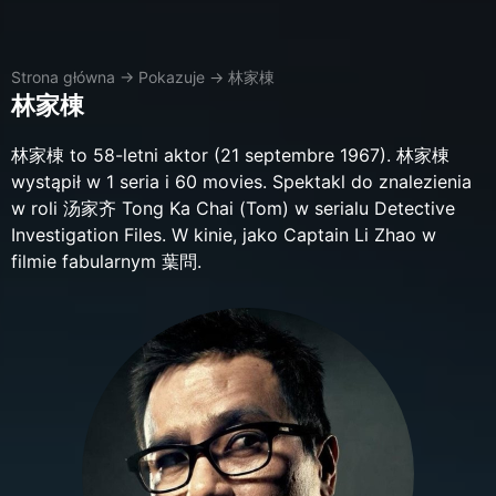
Strona główna
→
Pokazuje
→
林家棟
林家棟
林家棟 to 58-letni aktor (21 septembre 1967). 林家棟
wystąpił w 1 seria i 60 movies. Spektakl do znalezienia
w roli 汤家齐 Tong Ka Chai (Tom) w serialu Detective
Investigation Files. W kinie, jako Captain Li Zhao w
filmie fabularnym 葉問.