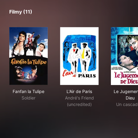
Filmy (11)
Fanfan la Tulipe
L'Air de Paris
Le 
Fanfan la Tulipe
L'Air de Paris
Le Jugemen
Soldier
André's Friend
Dieu
(uncredited)
Un cascad