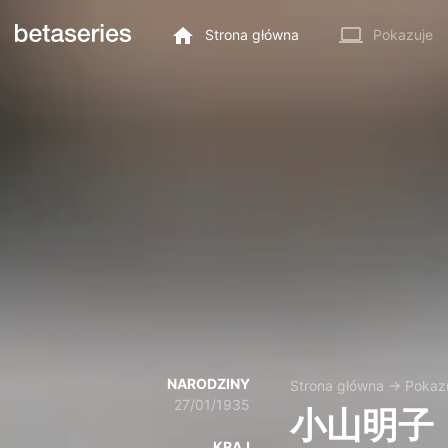
Strona główna
Pokazuje
NARODZINY
Strona główna
→
Pokaz
27/01/1935
小山明子
KRAJ