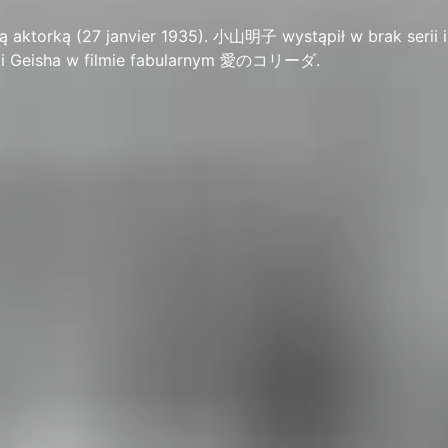
 aktorką (27 janvier 1935). 小山明子 wystąpił w brak serii i
aki Geisha w filmie fabularnym 愛のコリーダ.