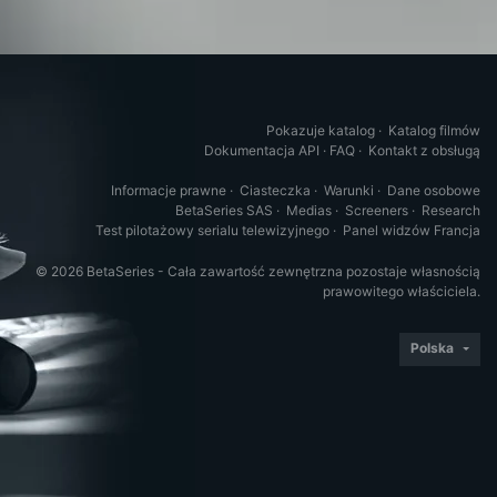
Pokazuje katalog
·
Katalog filmów
Dokumentacja API
·
FAQ
·
Kontakt z obsługą
Informacje prawne
·
Ciasteczka
·
Warunki
·
Dane osobowe
BetaSeries SAS
·
Medias
·
Screeners
·
Research
Test pilotażowy serialu telewizyjnego
·
Panel widzów Francja
© 2026 BetaSeries - Cała zawartość zewnętrzna pozostaje własnością
prawowitego właściciela.
Polska