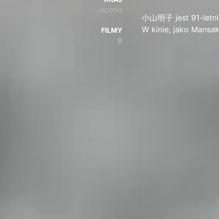
Japonia
小山明子 jest 91-letnią
W kinie, jako Mans
FILMY
8