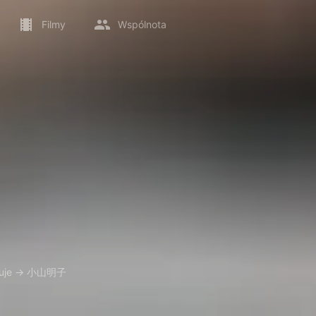
Filmy
Wspólnota
uje
→
小山明子