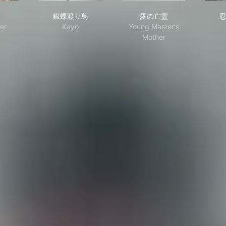
年
銀蝶渡り鳥
愛の亡霊
銀蝶渡り鳥
愛の亡霊
er
Kayo
Young Master's
Mother