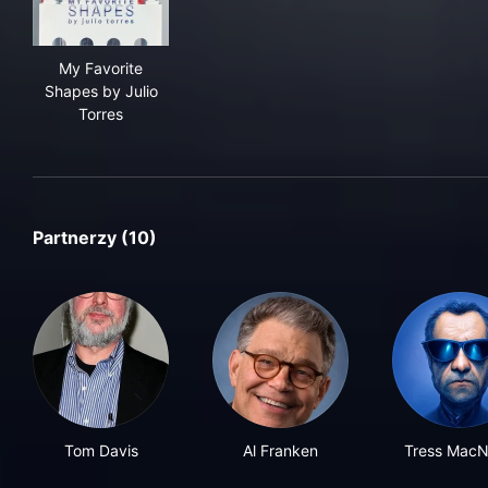
My Favorite Shapes by Julio Torres
My Favorite
Shapes by Julio
Torres
Partnerzy (10)
Tom Davis
Al Franken
Tress MacNe