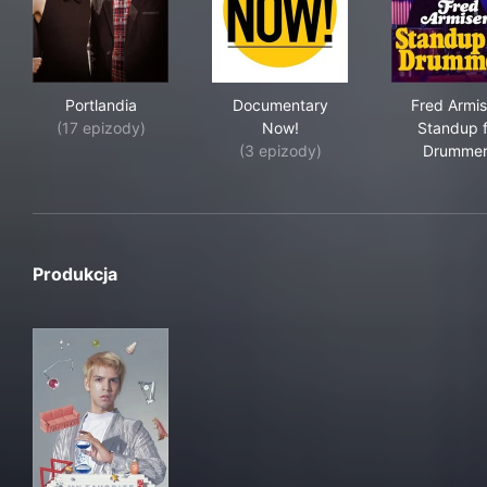
Portlandia
Documentary Now!
Fre
Portlandia
Documentary
Fred Armis
(17 epizody)
Now!
Standup f
(3 epizody)
Drummer
Produkcja