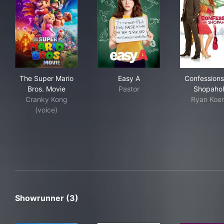
The Super Mario Bros. Movie
Easy A
Con
The Super Mario
Easy A
Confessions
Bros. Movie
Pastor
Shopahol
Cranky Kong
Ryan Koe
(voice)
Showrunner (3)