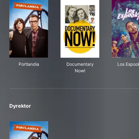
Portlandia
Documentary Now!
Los
Portlandia
Documentary
Los Espoo
Now!
Dyrektor