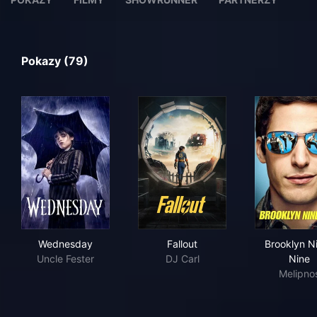
Pokazy (79)
Wednesday
Fallout
Bro
Wednesday
Fallout
Brooklyn N
Uncle Fester
DJ Carl
Nine
Melipno