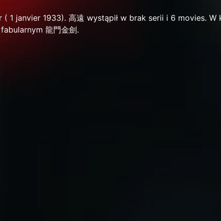
 ( 1 janvier 1933). 高遠 wystąpił w brak serii i 6 movies. W k
ie fabularnym 龍門金劍.