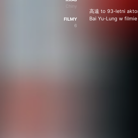
Chiny
高遠 to 93-letni aktor
Bai Yu-Lung w film
FILMY
6