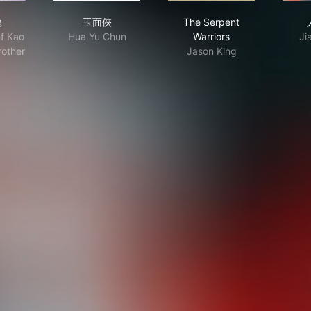
虎屠龍
玉面俠
The Serpent Warriors
龍
玉面俠
The Serpent
ef Kao
Hua Yu Chun
Warriors
Ji
rother
Jason King