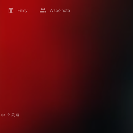
Filmy
Wspólnota
uje
→
高遠