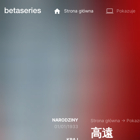
Strona główna
Pokazuje
NARODZINY
Strona główna
→
Pokaz
01/01/1933
高遠
KRAJ