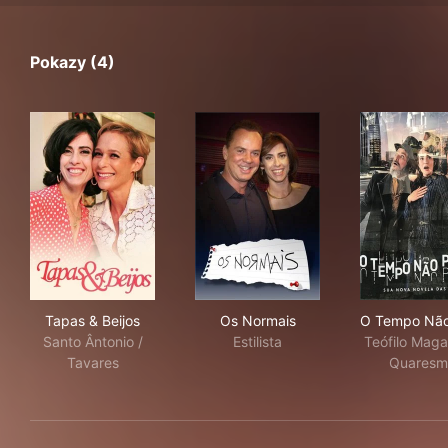
Pokazy (4)
Tapas & Beijos
Os Normais
O T
Tapas & Beijos
Os Normais
O Tempo Não
Santo Ântonio /
Estilista
Teófilo Maga
Tavares
Quaresm