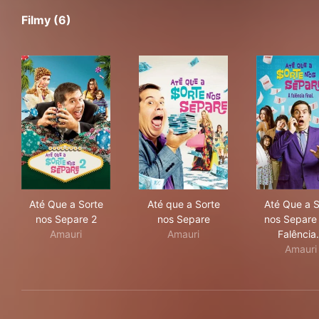
Filmy (6)
Até Que a Sorte nos Separe 2
Até que a Sorte nos Separe
Até 
Até Que a Sorte
Até que a Sorte
Até Que a S
nos Separe 2
nos Separe
nos Separe 
Amauri
Amauri
Falênci
Amauri