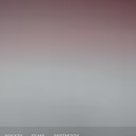
POKAZY
FILMY
PARTNERZY