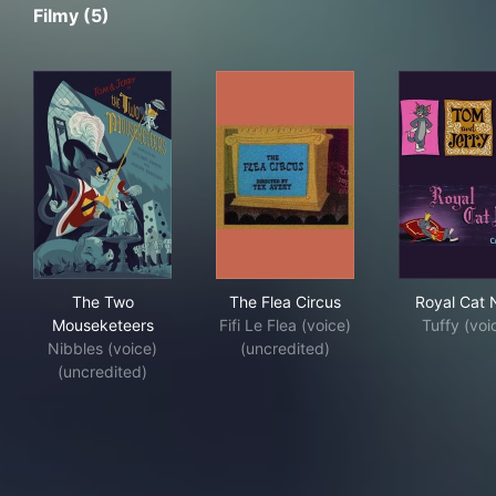
Filmy (5)
The Two Mouseketeers
The Flea Circus
Roy
The Two
The Flea Circus
Royal Cat
Mouseketeers
Fifi Le Flea (voice)
Tuffy (voi
Nibbles (voice)
(uncredited)
(uncredited)