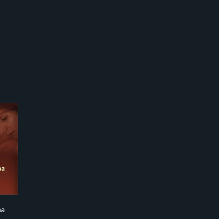
la cama
ma