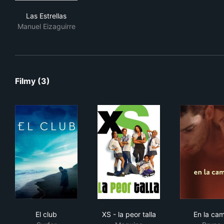
Las Estrellas
Las Estrellas
Manuel Eizaguirre
Filmy (3)
El club
XS - la peor talla
En 
El club
XS - la peor talla
En la ca