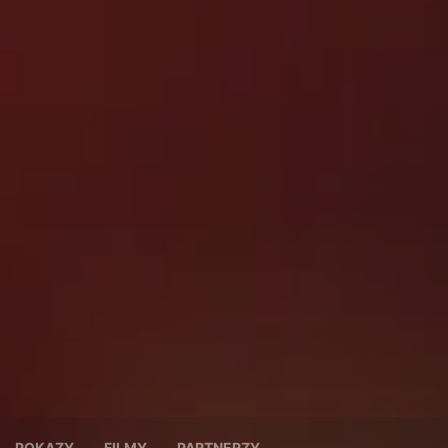
POKAZY
FILMY
PARTNERZY