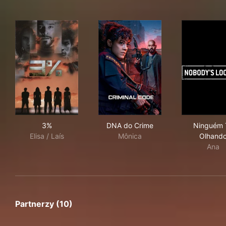
3%
DNA do Crime
Nin
3%
DNA do Crime
Ninguém 
Elisa / Laís
Mônica
Olhand
Ana
Partnerzy (10)