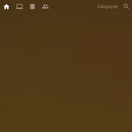
Zaloguj się