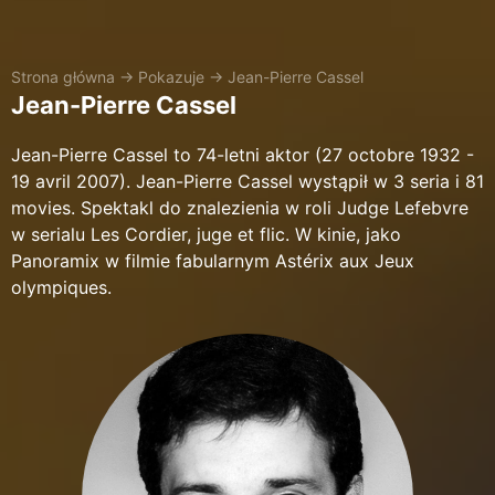
Strona główna
→
Pokazuje
→
Jean-Pierre Cassel
Jean-Pierre Cassel
Jean-Pierre Cassel to 74-letni aktor (27 octobre 1932 -
19 avril 2007). Jean-Pierre Cassel wystąpił w 3 seria i 81
movies. Spektakl do znalezienia w roli Judge Lefebvre
w serialu Les Cordier, juge et flic. W kinie, jako
Panoramix w filmie fabularnym Astérix aux Jeux
olympiques.