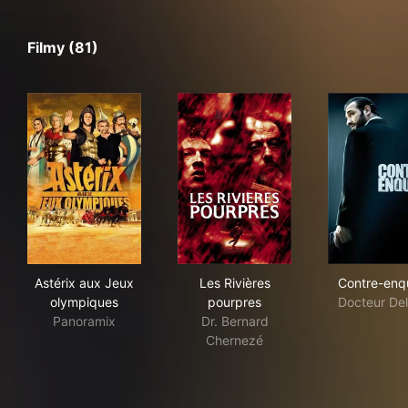
Filmy (81)
Astérix aux Jeux olympiques
Les Rivières pourpres
Con
Astérix aux Jeux
Les Rivières
Contre-enq
olympiques
pourpres
Docteur De
Panoramix
Dr. Bernard
Chernezé