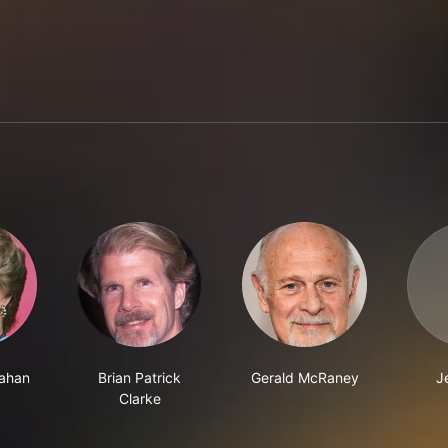
ahan
Brian Patrick
Gerald McRaney
J
Clarke