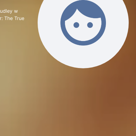
Dudley w
r: The True