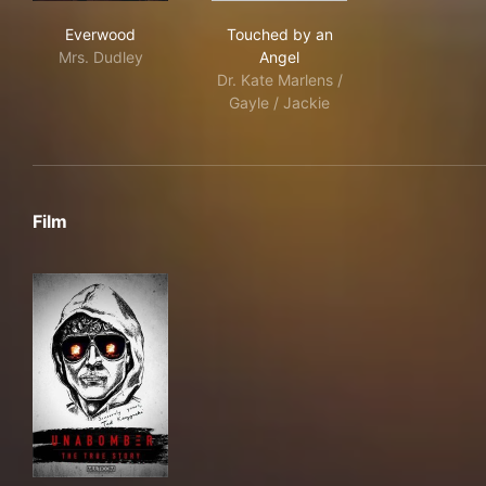
Everwood
Touched by an Angel
Everwood
Touched by an
Mrs. Dudley
Angel
Dr. Kate Marlens /
Gayle / Jackie
Film