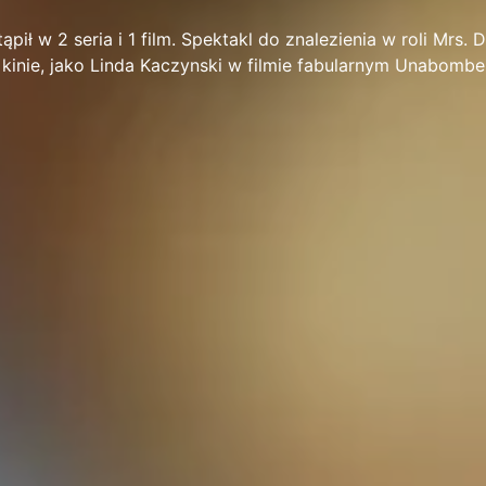
ąpił w 2 seria i 1 film. Spektakl do znalezienia w roli Mrs. 
kinie, jako Linda Kaczynski w filmie fabularnym Unabombe