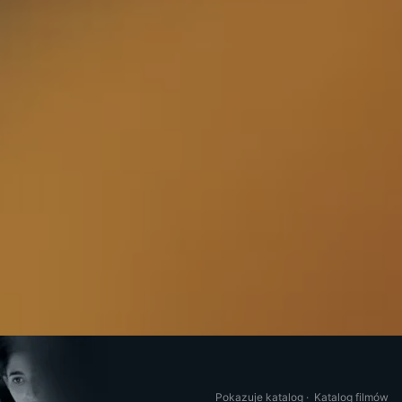
Pokazuje katalog
·
Katalog filmów