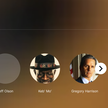
right
eff Olson
Keb' Mo'
Gregory Harrison