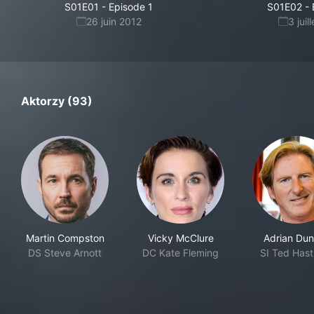
S01E01
-
Episode 1
S01E02
-
26 juin 2012
3 juil
Aktorzy (93)
Martin Compston
Vicky McClure
Adrian Dun
DS Steve Arnott
DC Kate Fleming
SI Ted Hast