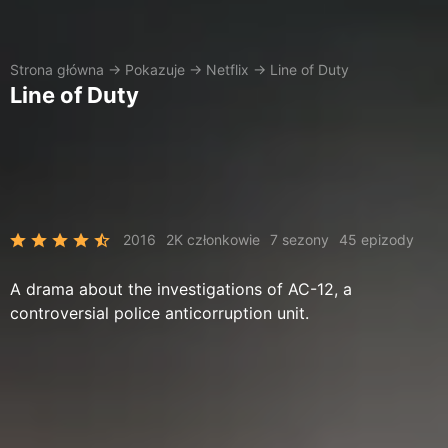
Strona główna
→
Pokazuje
→
Netflix
→
Line of Duty
Line of Duty
2016
2K członkowie
7 sezony
45 epizody
A drama about the investigations of AC-12, a
controversial police anticorruption unit.