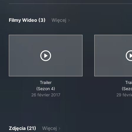
Filmy Wideo (3)
Więcej
Trailer
Trai
(Sezon 4)
(Sez
26 février 2017
29 févr
Zdjęcia (21)
Więcej