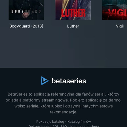
Bodyguard (2018)
Luther
Vigi
Bodyguard (2018)
Luther
Vigil
BetaSeries to aplikacja referencyjna dla fanów seriali, którzy
oglądają platformy streamingowe. Pobierz aplikację za darmo,
wpisz seriale, które lubisz i otrzymaj natychmiastowe
rekomendacje.
Pokazuje katalog
·
Katalog filmów
Dokumentacja API
·
FAQ
·
Kontakt z obsługą