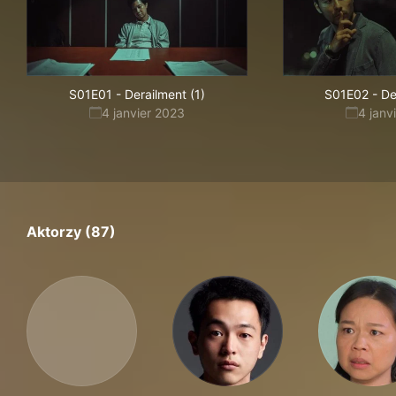
S01E01
-
Derailment (1)
S01E02
-
De
4 janvier 2023
4 janv
Aktorzy (87)