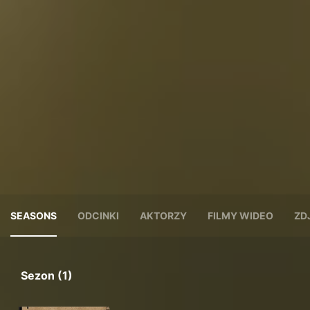
SEASONS
ODCINKI
AKTORZY
FILMY WIDEO
ZD
Sezon (1)