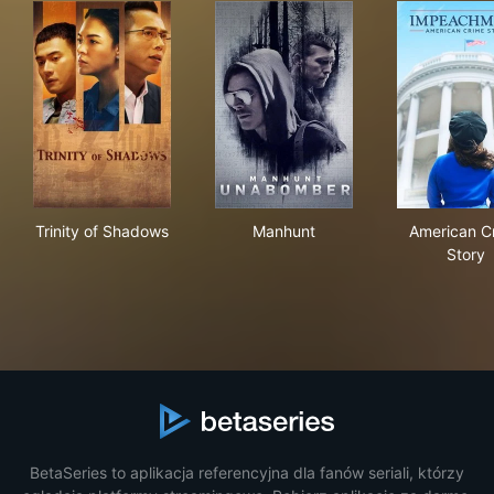
Trinity of Shadows
Manhunt
Ame
Trinity of Shadows
Manhunt
American C
Story
BetaSeries to aplikacja referencyjna dla fanów seriali, którzy