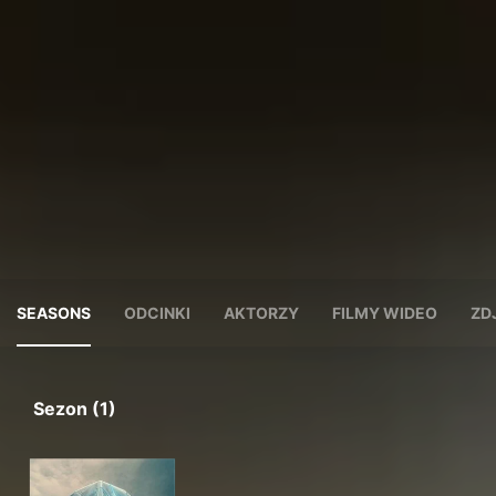
SEASONS
ODCINKI
AKTORZY
FILMY WIDEO
ZD
Sezon (1)