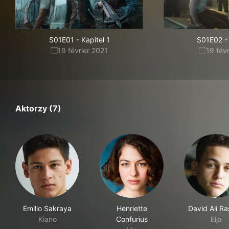
S01E01
-
Kapitel 1
S01E02
-
19 février 2021
19 fév
Aktorzy (7)
Emilio Sakraya
Henriette
David Ali R
Kiano
Confurius
Elja