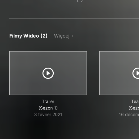
Liv
Filmy Wideo (2)
Więcej
Trailer
Tea
(Sezon 1)
(Sez
3 février 2021
16 décem