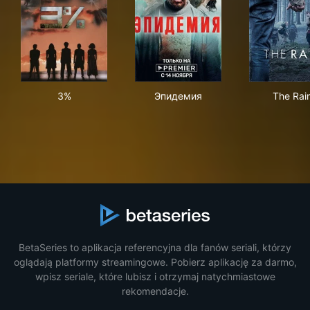
3%
Эпидемия
The
3%
Эпидемия
The Rai
BetaSeries to aplikacja referencyjna dla fanów seriali, którzy
oglądają platformy streamingowe. Pobierz aplikację za darmo,
wpisz seriale, które lubisz i otrzymaj natychmiastowe
rekomendacje.