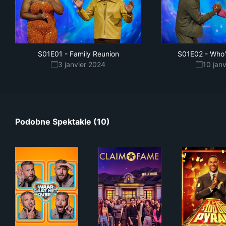
S01E01
-
Family Reunion
S01E02
-
Who'
3 janvier 2024
10 jan
Podobne Spektakle (10)