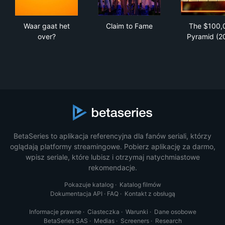
Waar gaat het over?
Claim to Fame
The
Waar gaat het
Claim to Fame
The $100,
over?
Pyramid (2
BetaSeries to aplikacja referencyjna dla fanów seriali, którzy
oglądają platformy streamingowe. Pobierz aplikację za darmo,
wpisz seriale, które lubisz i otrzymaj natychmiastowe
rekomendacje.
Pokazuje katalog
·
Katalog filmów
Dokumentacja API
·
FAQ
·
Kontakt z obsługą
Informacje prawne
·
Ciasteczka
·
Warunki
·
Dane osobowe
BetaSeries SAS
·
Medias
·
Screeners
·
Research