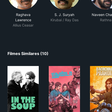
Raghava
S. J. Suryah
Naveen Cha
Lawrence
Kirubai / Ray Das
Rathna
Allius Ceasar
Filmes Similares (10)