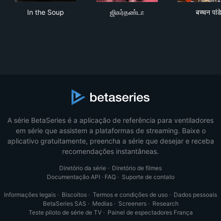
In the Soup
ஜிகர்தண்டா
बच्चन
In the Soup
ஜிகர்தண்டா
बच्चन पांड
A série BetaSeries é a aplicação de referência para ventiladores
em série que assistem a plataformas de streaming. Baixe o
aplicativo gratuitamente, preencha a série que desejar e receba
recomendações instantâneas.
Diretório da série
·
Diretório de filmes
Documentação API
·
FAQ
·
Suporte de contato
Informações legais
·
Biscoitos
·
Termos e condições de uso
·
Dados pessoais
BetaSeries SAS
·
Medias
·
Screeners
·
Research
Teste piloto de série de TV
·
Painel de espectadores França