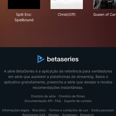
Split Enz: Spellbound
Christ(Off)
Que
Split Enz:
Christ(Off)
Queen of Ca
Spellbound
A série BetaSeries é a aplicação de referência para ventiladores
em série que assistem a plataformas de streaming. Baixe o
aplicativo gratuitamente, preencha a série que desejar e receba
recomendações instantâneas.
Diretório da série
·
Diretório de filmes
Documentação API
·
FAQ
·
Suporte de contato
Informações legais
·
Biscoitos
·
Termos e condições de uso
·
Dados pessoais
BetaSeries SAS
·
Medias
·
Screeners
·
Research