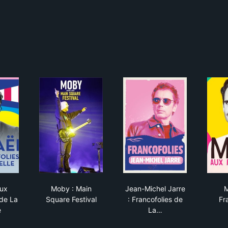
010
haël aux Francofolies de La Rochelle
Moby : Main Square Festival
Jean-Michel Jarre : F
aux
Moby : Main
Jean-Michel Jarre
M
 de La
Square Festival
: Francofolies de
Fr
e
La…