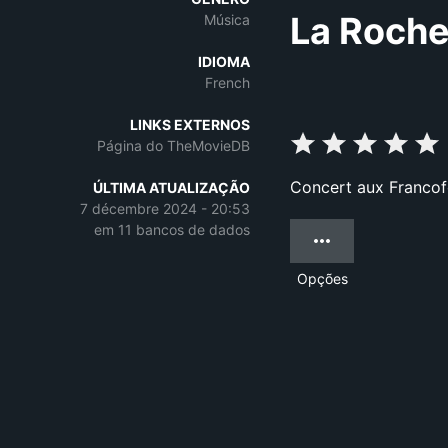
La Roche
Música
IDIOMA
French
LINKS EXTERNOS
Página do TheMovieDB
Concert aux Francof
ÚLTIMA ATUALIZAÇÃO
7 décembre 2024 - 20:53
em 11 bancos de dados
Opções