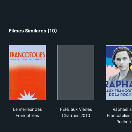
Filmes Similares (10)
Le meilleur des Francofolies
FEFE aux Vieilles Charrues 2
Rap
Le meilleur des
FEFE aux Vieilles
Raphaël 
Francofolies
Charrues 2010
Francofolies
Rochell