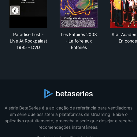
Paradise Lost - Live At Rockpalast 1995 - DVD
Les Enfoirés 2003 - La foire 
Sta
Paradise Lost -
Les Enfoirés 2003
Star Academ
Live At Rockpalast
- La foire aux
En conce
1995 - DVD
Enfoirés
A série BetaSeries é a aplicação de referência para ventiladores
em série que assistem a plataformas de streaming. Baixe o
aplicativo gratuitamente, preencha a série que desejar e receba
recomendações instantâneas.