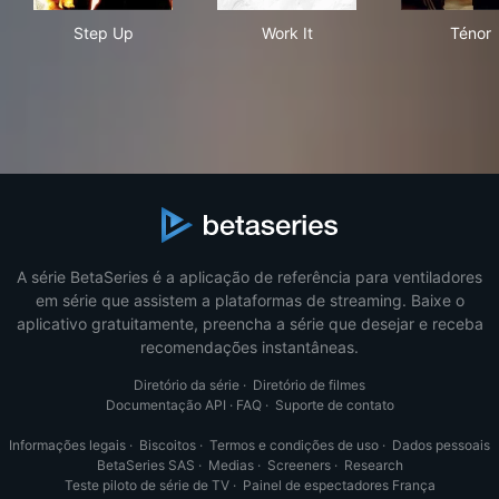
Step Up
Work It
Tén
Step Up
Work It
Ténor
A série BetaSeries é a aplicação de referência para ventiladores
em série que assistem a plataformas de streaming. Baixe o
aplicativo gratuitamente, preencha a série que desejar e receba
recomendações instantâneas.
Diretório da série
·
Diretório de filmes
Documentação API
·
FAQ
·
Suporte de contato
Informações legais
·
Biscoitos
·
Termos e condições de uso
·
Dados pessoais
BetaSeries SAS
·
Medias
·
Screeners
·
Research
Teste piloto de série de TV
·
Painel de espectadores França