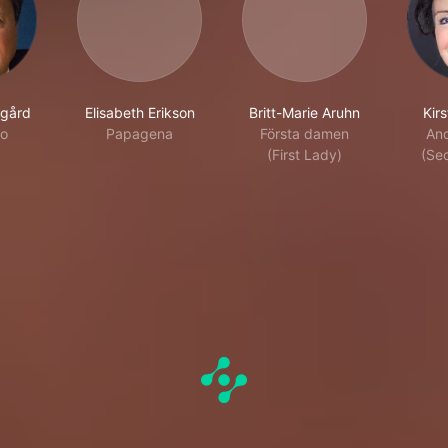
gård
Elisabeth Erikson
Britt-Marie Aruhn
Kir
o
Papagena
Första damen
An
(First Lady)
(Se