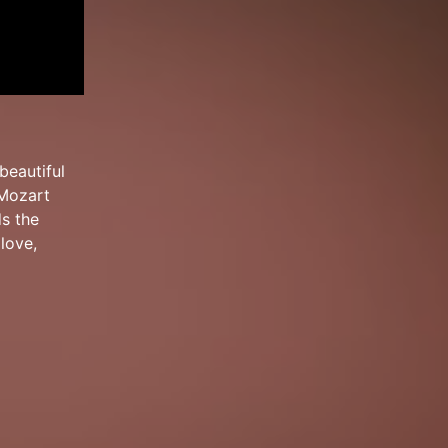
beautiful
 Mozart
ds the
love,