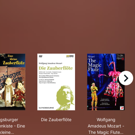
right
Augsburger Puppenkiste - Eine kleine Zauberflöte
Die Zauberflöte
Wolfgang Amad
gsburger
Die Zauberflöte
Wolfgang
nkiste - Eine
Amadeus Mozart -
kleine…
The Magic Flute…