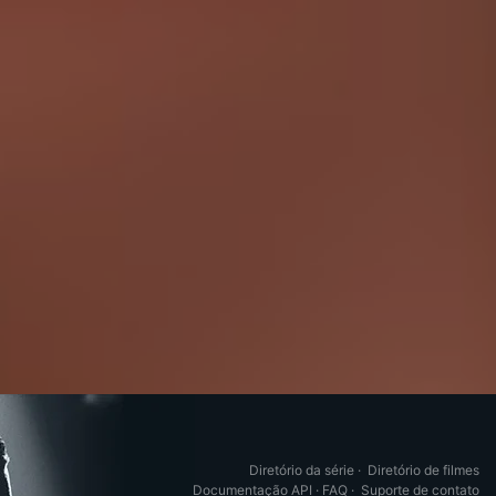
Diretório da série
·
Diretório de filmes
Documentação API
·
FAQ
·
Suporte de contato