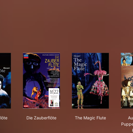
Zauberflöte
 Zauberflöte
Die Zauberflöte
The Magic Flute
löte
Die Zauberflöte
The Magic Flute
Au
Puppe