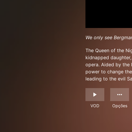
We only see Bergman
The Queen of the Nig
kidnapped daughter, 
opera. Aided by the 
power to change the
leading to the evil S
VOD
Opções