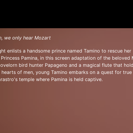
, we only hear Mozart
ht enlists a handsome prince named Tamino to rescue her 
Princess Pamina, in this screen adaptation of the beloved
lovelorn bird hunter Papageno and a magical flute that hol
 hearts of men, young Tamino embarks on a quest for true 
arastro's temple where Pamina is held captive.