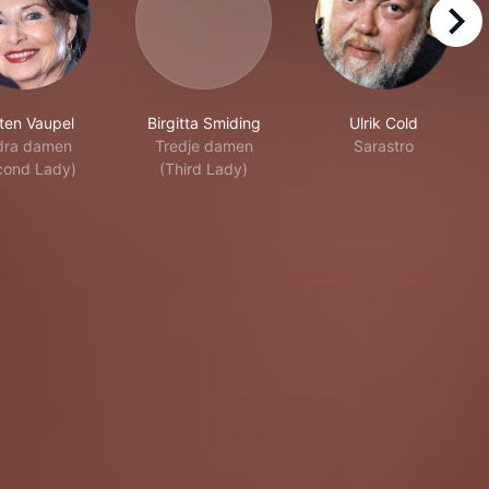
right
sten Vaupel
Birgitta Smiding
Ulrik Cold
dra damen
Tredje damen
Sarastro
cond Lady)
(Third Lady)