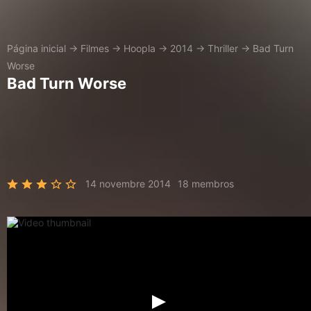
Página inicial
→
Filmes
→
Hoopla
→
2014
→
Thriller
→
Bad Turn
Worse
Bad Turn Worse
14 novembre 2014
18 membros