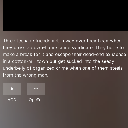
Three teenage friends get in way over their head when
they cross a down-home crime syndicate. They hope to
make a break for it and escape their dead-end existence
in a cotton-mill town but get sucked into the seedy
underbelly of organized crime when one of them steals
from the wrong man.
VOD
Opções