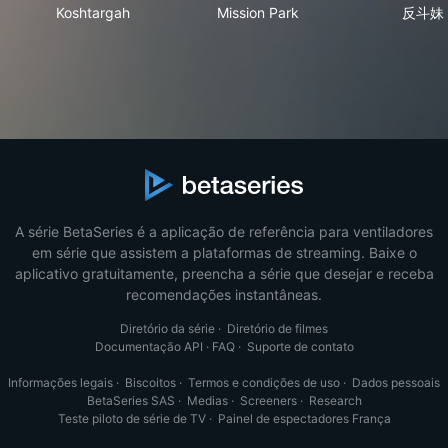
Koshtargah
Mission Park
反
Koshtargah
Mission Park
反斗妹
A série BetaSeries é a aplicação de referência para ventiladores
em série que assistem a plataformas de streaming. Baixe o
aplicativo gratuitamente, preencha a série que desejar e receba
recomendações instantâneas.
Diretório da série
·
Diretório de filmes
Documentação API
·
FAQ
·
Suporte de contato
Informações legais
·
Biscoitos
·
Termos e condições de uso
·
Dados pessoais
BetaSeries SAS
·
Medias
·
Screeners
·
Research
Teste piloto de série de TV
·
Painel de espectadores França