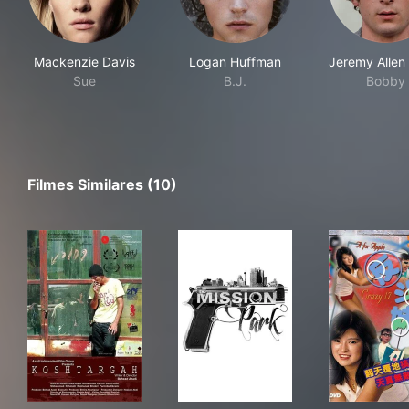
Mackenzie Davis
Logan Huffman
Jeremy Allen
Sue
B.J.
Bobby
Filmes Similares (10)