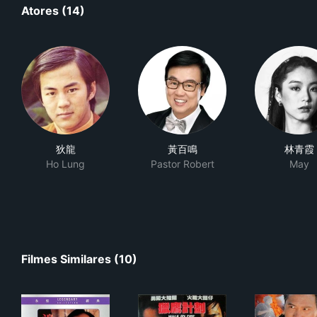
Atores (14)
狄龍
黃百鳴
林青霞
Ho Lung
Pastor Robert
May
Filmes Similares (10)