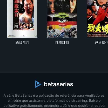
邊緣歲月
獵鷹計劃
烈
邊緣歲月
獵鷹計劃
烈火情
A série BetaSeries é a aplicação de referência para ventiladores
em série que assistem a plataformas de streaming. Baixe o
aplicativo gratuitamente, preencha a série que desejar e receba