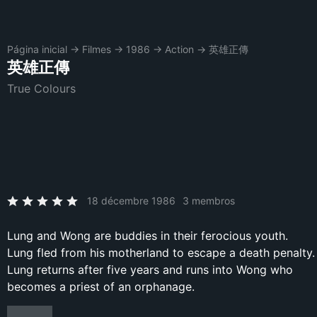
Página inicial
→
Filmes
→
1986
→
Action
→
英雄正傳
英雄正傳
True Colours
18 décembre 1986
3 membros
Lung and Wong are buddies in their ferocious youth.
Lung fled from his motherland to escape a death penalty.
Lung returns after five years and runs into Wong who
becomes a priest of an orphanage.