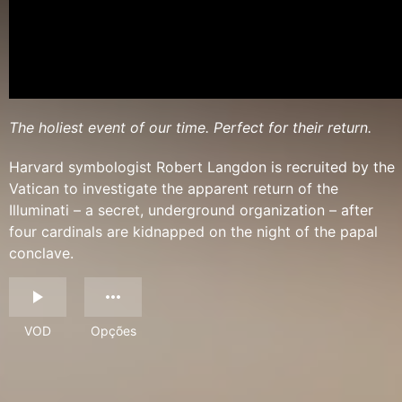
The holiest event of our time. Perfect for their return.
Harvard symbologist Robert Langdon is recruited by the
Vatican to investigate the apparent return of the
Illuminati – a secret, underground organization – after
four cardinals are kidnapped on the night of the papal
conclave.
VOD
Opções