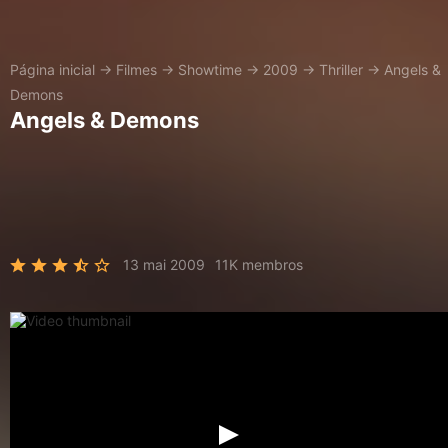
Página inicial
→
Filmes
→
Showtime
→
2009
→
Thriller
→
Angels &
Demons
Angels & Demons
13 mai 2009
11K membros