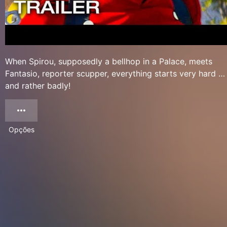
When Spirou, supposedly a bellhop in a Palace, meets
Fantasio, reporter scupper, everything starts very hard …
and rather badly!
Opções