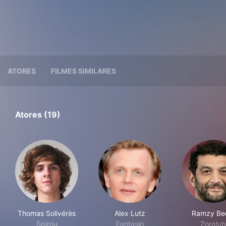
ATORES
FILMES SIMILARES
Atores (19)
Thomas Solivérès
Alex Lutz
Ramzy Be
Spirou
Fantasio
Zorglub