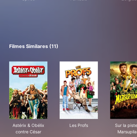
Filmes Similares (11)
Astérix & Obélix contre César
Les Profs
Sur 
Astérix & Obélix
Les Profs
Sur la pist
contre César
Marsupila