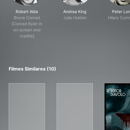
Robert Alda
Andrea King
Peter Lor
Bruce Conrad
Julie Holden
Hilary Cum
[Conrad Ryler in
on-screen end
credits]
Filmes Similares (10)