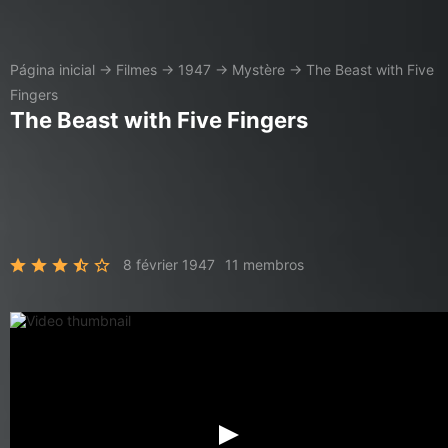
Página inicial
→
Filmes
→
1947
→
Mystère
→
The Beast with Five
Fingers
The Beast with Five Fingers
8 février 1947
11 membros