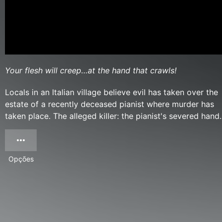
Your flesh will creep…at the hand that crawls!
Locals in an Italian village believe evil has taken over the
estate of a recently deceased pianist where murder has
taken place. The alleged killer: the pianist's severed hand.
Opções