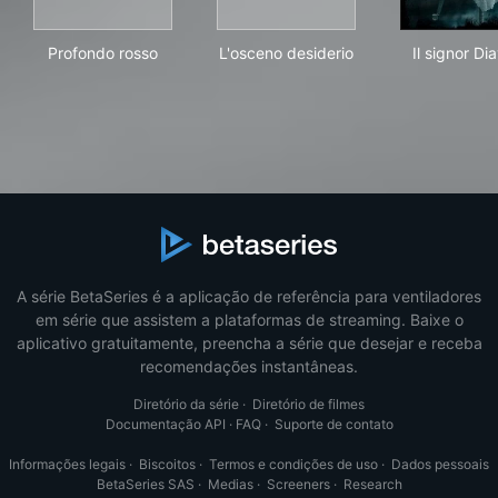
Profondo rosso
L'osceno desiderio
Il s
Profondo rosso
L'osceno desiderio
Il signor Di
A série BetaSeries é a aplicação de referência para ventiladores
em série que assistem a plataformas de streaming. Baixe o
aplicativo gratuitamente, preencha a série que desejar e receba
recomendações instantâneas.
Diretório da série
·
Diretório de filmes
Documentação API
·
FAQ
·
Suporte de contato
Informações legais
·
Biscoitos
·
Termos e condições de uso
·
Dados pessoais
BetaSeries SAS
·
Medias
·
Screeners
·
Research