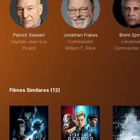
Patrick Stewart
Jonathan Frakes
Brent Spi
Captain Jean-Luc
Commander
Lieutena
Picard
William T. Riker
Commander 
Filmes Similares (12)