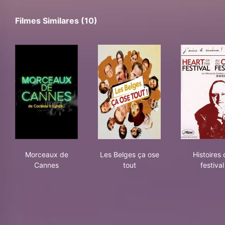
Filmes Similares (10)
Morceaux de Cannes
Les Belges ça ose tout
Hist
Morceaux de
Les Belges ça ose
Histoires
Cannes
tout
festival