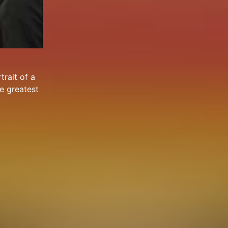
rait of a
he greatest