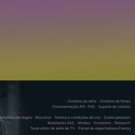
Diretório da série
·
Diretório de filmes
Documentação API
·
FAQ
·
Suporte de contato
Informações legais
·
Biscoitos
·
Termos e condições de uso
·
Dados pessoais
BetaSeries SAS
·
Medias
·
Screeners
·
Research
Teste piloto de série de TV
·
Painel de espectadores França