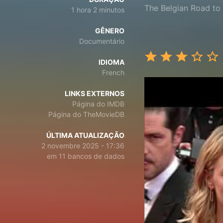
The Belgian Road to
1 hora 2 minutos
GÊNERO
Documentário
IDIOMA
French
LINKS EXTERNOS
Página do IMDB
Página do TheMovieDB
ÚLTIMA ATUALIZAÇÃO
2 novembre 2025 - 17:36
em 11 bancos de dados