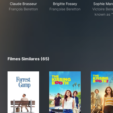
Claude Brasseur
Brigitte Fossey
Sophie Mar
François Beretton
Françoise Beretton
Victoire Bere
known as “
Filmes Similares (65)