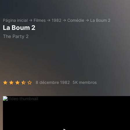
Página inicial
→
Filmes
→
1982
→
Comédie
→
La Boum 2
La Boum 2
The Party 2
8 décembre 1982
5K membros