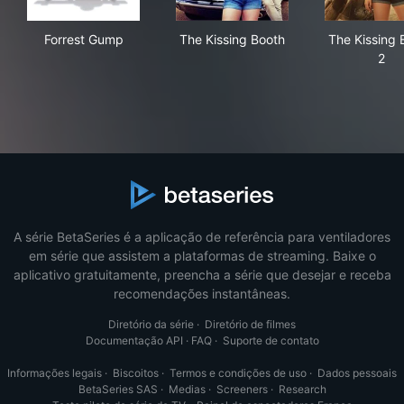
Forrest Gump
The Kissing Booth
The
Forrest Gump
The Kissing Booth
The Kissing 
2
A série BetaSeries é a aplicação de referência para ventiladores
em série que assistem a plataformas de streaming. Baixe o
aplicativo gratuitamente, preencha a série que desejar e receba
recomendações instantâneas.
Diretório da série
·
Diretório de filmes
Documentação API
·
FAQ
·
Suporte de contato
Informações legais
·
Biscoitos
·
Termos e condições de uso
·
Dados pessoais
BetaSeries SAS
·
Medias
·
Screeners
·
Research