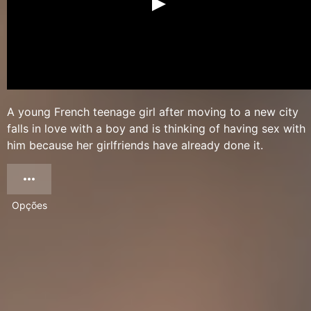
A young French teenage girl after moving to a new city
falls in love with a boy and is thinking of having sex with
him because her girlfriends have already done it.
Opções