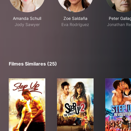
Amanda Schull
Zoe Saldaña
Peter Galla
Jody Sawyer
Eva Rodríguez
Jonathan R
Filmes Similares (25)