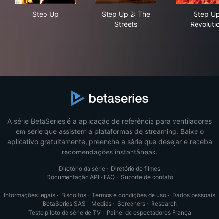
Step Up
Step Up 2: The Streets
Ste
Step Up
Step Up 2: The
Step U
Streets
Revoluti
A série BetaSeries é a aplicação de referência para ventiladores
em série que assistem a plataformas de streaming. Baixe o
aplicativo gratuitamente, preencha a série que desejar e receba
recomendações instantâneas.
Diretório da série
·
Diretório de filmes
Documentação API
·
FAQ
·
Suporte de contato
Informações legais
·
Biscoitos
·
Termos e condições de uso
·
Dados pessoais
BetaSeries SAS
·
Medias
·
Screeners
·
Research
Teste piloto de série de TV
·
Painel de espectadores França