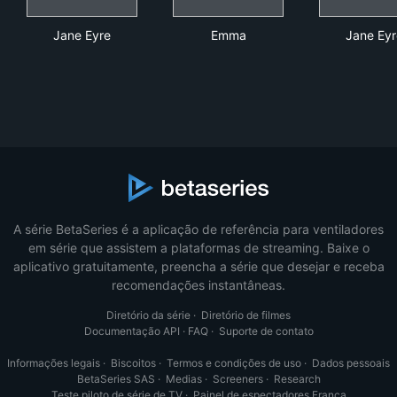
Jane Eyre
Emma
Jan
Jane Eyre
Emma
Jane Eyr
A série BetaSeries é a aplicação de referência para ventiladores
em série que assistem a plataformas de streaming. Baixe o
aplicativo gratuitamente, preencha a série que desejar e receba
recomendações instantâneas.
Diretório da série
·
Diretório de filmes
Documentação API
·
FAQ
·
Suporte de contato
Informações legais
·
Biscoitos
·
Termos e condições de uso
·
Dados pessoais
BetaSeries SAS
·
Medias
·
Screeners
·
Research
Teste piloto de série de TV
·
Painel de espectadores França