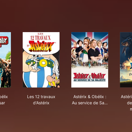
rix & Obélix contre César
Les 12 travaux d'Astérix
Astérix & Obélix : Au 
bélix
Les 12 travaux
Astérix & Obélix :
Astéri
sar
d'Astérix
Au service de Sa…
de