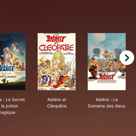
right
service de Sa Majesté
Astérix : Le Secret de la potion magique
Astérix et Cléopâtre
Astérix : Le D
x : Le Secret
Astérix et
Astérix : Le
 la potion
Cléopâtre
Domaine des dieux
magique