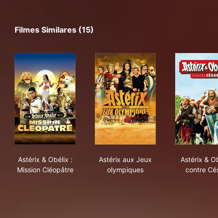
Filmes Similares (15)
Astérix & Obélix : Mission Cléopâtre
Astérix aux Jeux olympiques
Asté
Astérix & Obélix :
Astérix aux Jeux
Astérix & O
Mission Cléopâtre
olympiques
contre Cé