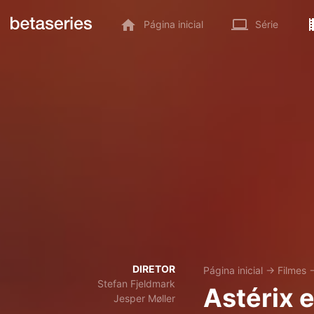
Página inicial
Série
DIRETOR
Página inicial
→
Filmes
Stefan Fjeldmark
Astérix e
Jesper Møller