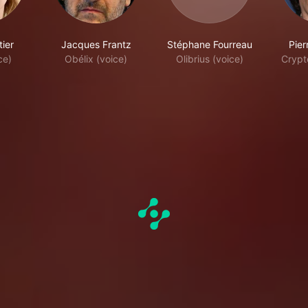
tier
Jacques Frantz
Stéphane Fourreau
Pie
ce)
Obélix (voice)
Olibrius (voice)
Crypt