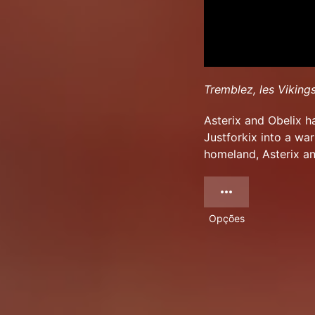
Tremblez, les Viking
Asterix and Obelix h
Justforkix into a wa
homeland, Asterix an
Opções