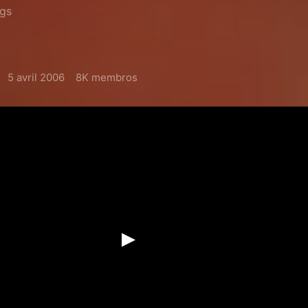
ngs
5 avril 2006
8K membros