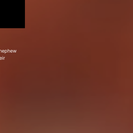
y nephew
eir