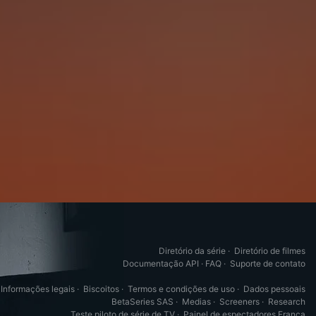
Diretório da série
·
Diretório de filmes
Documentação API
·
FAQ
·
Suporte de contato
Informações legais
·
Biscoitos
·
Termos e condições de uso
·
Dados pessoais
BetaSeries SAS
·
Medias
·
Screeners
·
Research
Teste piloto de série de TV
·
Painel de espectadores França