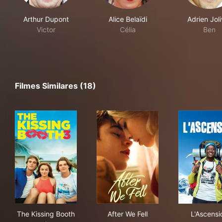
Arthur Dupont
Alice Belaïdi
Adrien Joli
Victor
Célia
Ben
Filmes Similares (18)
The Kissing Booth 3
After We Fell
L'A
The Kissing Booth
After We Fell
L'Ascensi