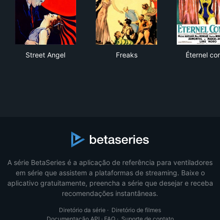
Street Angel
Freaks
Éter
Street Angel
Freaks
Éternel con
A série BetaSeries é a aplicação de referência para ventiladores
em série que assistem a plataformas de streaming. Baixe o
aplicativo gratuitamente, preencha a série que desejar e receba
recomendações instantâneas.
Diretório da série
·
Diretório de filmes
Documentação API
·
FAQ
·
Suporte de contato