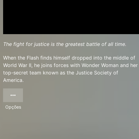
The fight for justice is the greatest battle of all time.
When the Flash finds himself dropped into the middle of
World War II, he joins forces with Wonder Woman and her
top-secret team known as the Justice Society of
America.
Opções