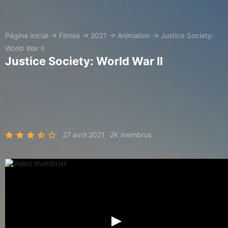
Página inicial
→
Filmes
→
2021
→
Animation
→
Justice Society:
World War II
Justice Society: World War II
27 avril 2021
2K membros