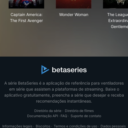
Captain America: The First Avenger
Wonder Woman
The
Captain America:
Wonder Woman
The Leagu
The First Avenger
Extraordin
Gentlem
A série BetaSeries é a aplicação de referência para ventiladores
em série que assistem a plataformas de streaming. Baixe o
aplicativo gratuitamente, preencha a série que desejar e receba
recomendações instantâneas.
Diretório da série
·
Diretório de filmes
Documentação API
·
FAQ
·
Suporte de contato
Informações legais
·
Biscoitos
·
Termos e condições de uso
·
Dados pessoais