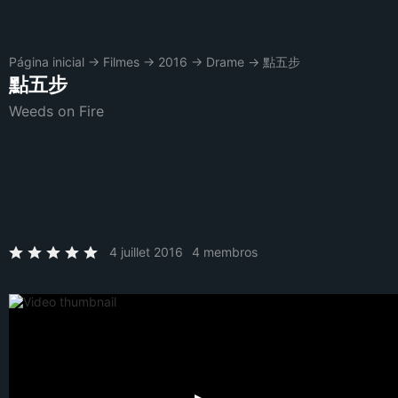
Página inicial
→
Filmes
→
2016
→
Drame
→
點五步
點五步
Weeds on Fire
4 juillet 2016
4 membros