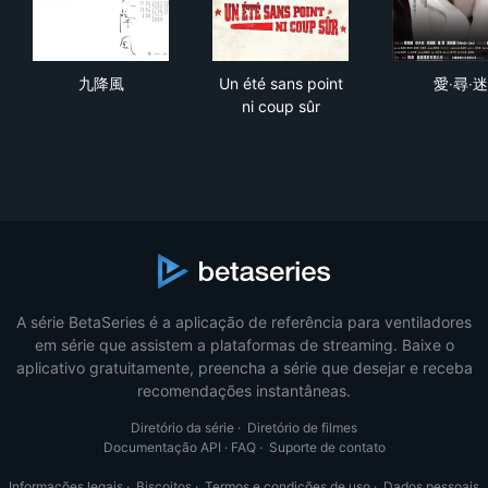
九降風
Un été sans point ni coup sûr
愛‧
九降風
Un été sans point
愛‧尋‧迷
ni coup sûr
A série BetaSeries é a aplicação de referência para ventiladores
em série que assistem a plataformas de streaming. Baixe o
aplicativo gratuitamente, preencha a série que desejar e receba
recomendações instantâneas.
Diretório da série
·
Diretório de filmes
Documentação API
·
FAQ
·
Suporte de contato
Informações legais
·
Biscoitos
·
Termos e condições de uso
·
Dados pessoais