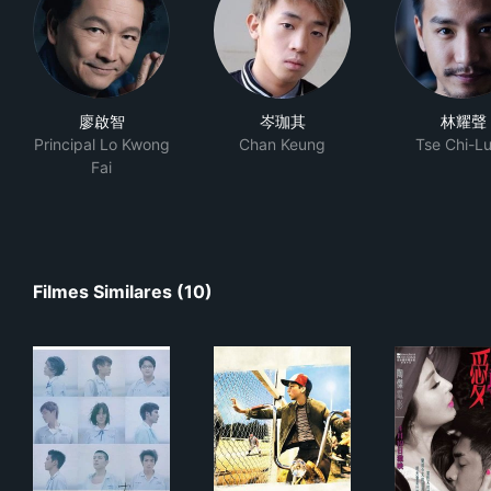
廖啟智
岑珈其
林耀聲
Principal Lo Kwong
Chan Keung
Tse Chi-L
Fai
Filmes Similares (10)