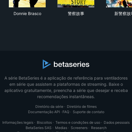
Donnie Brasco
警察故事
新
Donnie Brasco
警察故事
新警察故
A série BetaSeries é a aplicação de referência para ventiladores
em série que assistem a plataformas de streaming. Baixe o
aplicativo gratuitamente, preencha a série que desejar e receba
recomendações instantâneas.
Diretório da série
·
Diretório de filmes
Documentação API
·
FAQ
·
Suporte de contato
Informações legais
·
Biscoitos
·
Termos e condições de uso
·
Dados pessoais
BetaSeries SAS
·
Medias
·
Screeners
·
Research