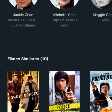
Jackie Chan
Michelle Yeoh
Maggie Ch
Kevin Chan Ka-Kui
Captain Jessica
May
/ Lin Fu-Sheng
Yang
Filmes Similares (10)