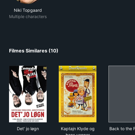
Niki Topgaard
Multiple characters
Filmes Similares (10)
Det' jo løgn
Kaptajn Klyde og hans venne
Back
Det' jo løgn
Kaptajn Klyde og
Back to the 
hans venner