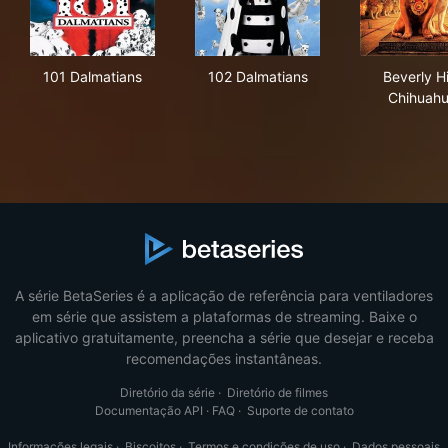
101 Dalmatians
102 Dalmatians
Beve
101 Dalmatians
102 Dalmatians
Beverly Hi
Chihuah
A série BetaSeries é a aplicação de referência para ventiladores
em série que assistem a plataformas de streaming. Baixe o
aplicativo gratuitamente, preencha a série que desejar e receba
recomendações instantâneas.
Diretório da série
·
Diretório de filmes
Documentação API
·
FAQ
·
Suporte de contato
Informações legais
·
Biscoitos
·
Termos e condições de uso
·
Dados pessoais