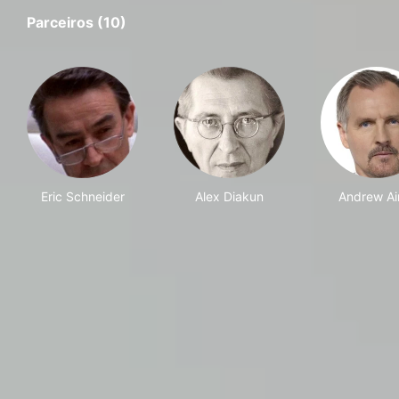
Parceiros (10)
Eric Schneider
Alex Diakun
Andrew Air