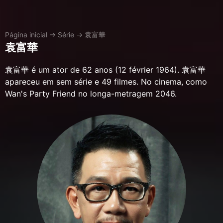
Página inicial
→
Série
→
袁富華
袁富華
袁富華 é um ator de 62 anos (12 février 1964). 袁富華
apareceu em sem série e 49 filmes. No cinema, como
Wan's Party Friend no longa-metragem 2046.