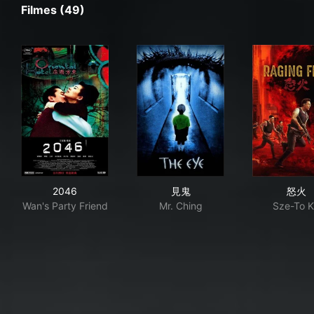
Filmes (49)
2046
見鬼
怒
2046
見鬼
怒火
Wan's Party Friend
Mr. Ching
Sze-To K