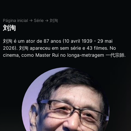
Página inicial
→
Série
→
刘洵
刘洵
刘洵 é um ator de 87 anos (10 avril 1939 - 29 mai
2026). 刘洵 apareceu em sem série e 43 filmes. No
cinema, como Master Rui no longa-metragem 一代宗師.