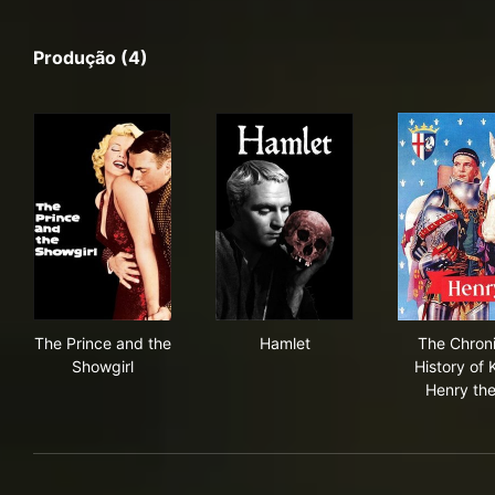
Produção (4)
The Prince and the Showgirl
Hamlet
The 
The Prince and the
Hamlet
The Chroni
Showgirl
History of 
Henry th