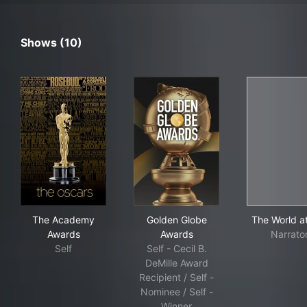
Shows (10)
The Academy Awards
Golden Globe Awards
The
The Academy
Golden Globe
The World a
Awards
Awards
Narrato
Self
Self - Cecil B.
DeMille Award
Recipient / Self -
Nominee / Self -
Winner