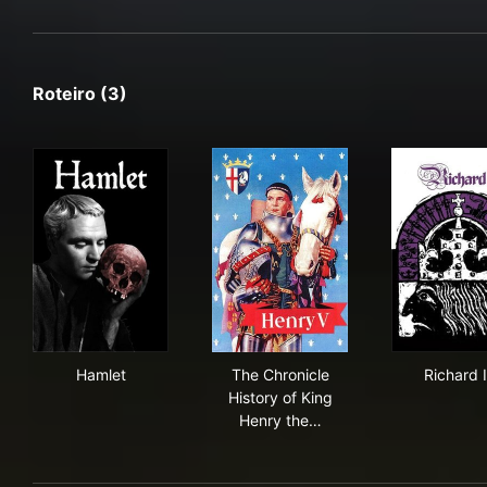
Roteiro (3)
Hamlet
The Chronicle History of King
Rich
Hamlet
The Chronicle
Richard I
History of King
Henry the…