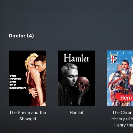
Diretor (4)
The Prince and the Showgirl
Hamlet
The 
The Prince and the
Hamlet
The Chroni
Showgirl
History of 
Henry th