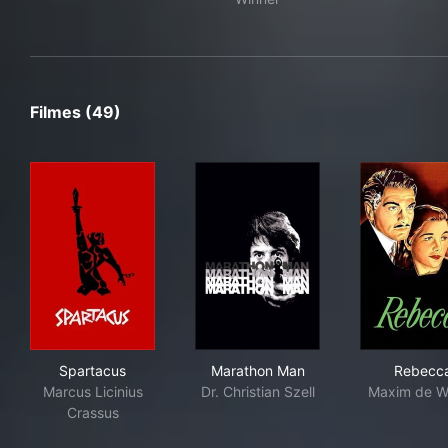
Filmes (49)
Spartacus
Marathon Man
Reb
Spartacus
Marathon Man
Rebecc
Marcus Licinius
Dr. Christian Szell
Maxim de W
Crassus