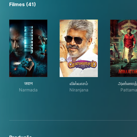
Filmes (41)
जवान
விஸ்வாசம்
அண
जवान
விஸ்வாசம்
அண்ணாத
Narmada
Niranjana
Pattama